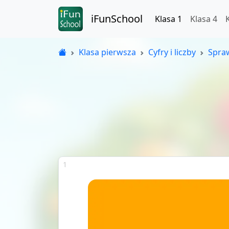
iFunSchool
Klasa 1
Klasa 4
Klasa pierwsza
Cyfry i liczby
Spraw
1