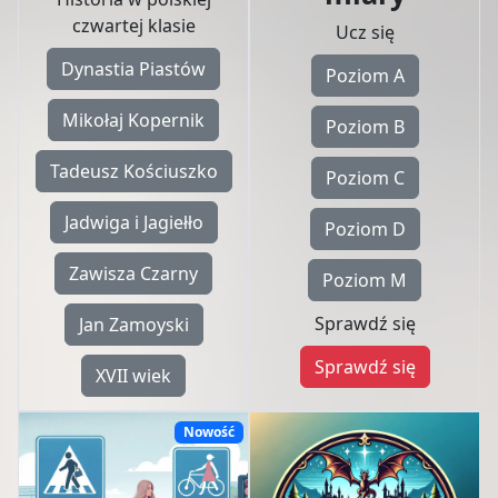
czwartej klasie
Ucz się
Dynastia Piastów
Poziom A
Mikołaj Kopernik
Poziom B
Tadeusz Kościuszko
Poziom C
Jadwiga i Jagiełło
Poziom D
Zawisza Czarny
Poziom M
Sprawdź się
Jan Zamoyski
Sprawdź się
XVII wiek
Nowość