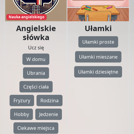
Nauka angielskiego
Angielskie
Ułamki
słówka
Ułamki proste
Ucz się
Ułamki mieszane
W domu
Ułamki dziesiętne
Ubrania
Części ciała
Fryzury
Rodzina
Hobby
Jedzenie
Ciekawe miejsca