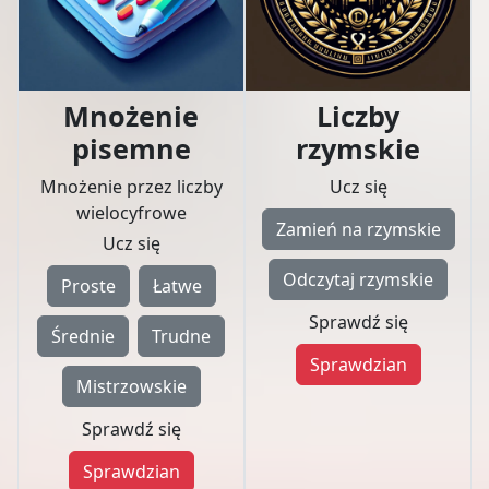
Mnożenie
Liczby
pisemne
rzymskie
Mnożenie przez liczby
Ucz się
wielocyfrowe
Zamień na rzymskie
Ucz się
Odczytaj rzymskie
Proste
Łatwe
Sprawdź się
Średnie
Trudne
Sprawdzian
Mistrzowskie
Sprawdź się
Sprawdzian