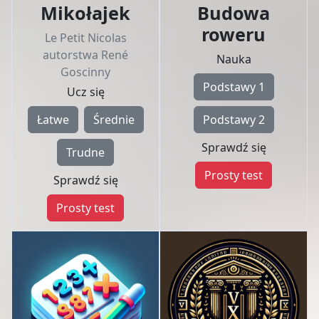
Mikołajek
Budowa
roweru
Le Petit Nicolas
autorstwa René
Nauka
Goscinny
Podstawy 1
Ucz się
Łatwe
Średnie
Podstawy 2
Sprawdź się
Trudne
Prosty test
Sprawdź się
Prosty test