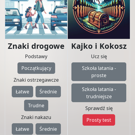
Znaki drogowe
Kajko i Kokosz
Podstawy
Ucz się
Początkujący
Szkoła latania -
proste
Znaki ostrzegawcze
Szkoła latania -
Łatwe
Średnie
trudniejsze
Trudne
Sprawdź się
Znaki nakazu
Prosty test
Łatwe
Średnie