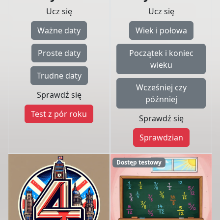
Ucz się
Ucz się
Ważne daty
Wiek i połowa
Proste daty
Początek i koniec
wieku
Trudne daty
Wcześniej czy
Sprawdź się
późnniej
Test z pór roku
Sprawdź się
Sprawdzian
Dostęp testowy