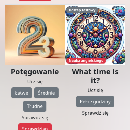
Dostęp testowy
Nauka angielskiego
Potęgowanie
What time is
it?
Ucz się
Ucz się
Łatwe
Średnie
Pełne godziny
Trudne
Sprawdź się
Sprawdź się
Sprawdzian