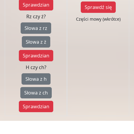
Sprawdzian
Sprawdź się
Rz czy ż?
Części mowy (wkrótce)
Słowa z rz
Słowa z ż
Sprawdzian
H czy ch?
Słowa z h
Słowa z ch
Sprawdzian