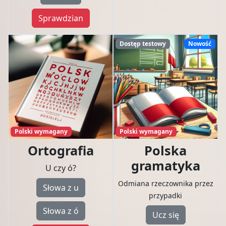
Sprawdzian
Dostęp testowy
Nowość
Polski wymagany
Polski wymagany
Ortografia
Polska
gramatyka
U czy ó?
Odmiana rzeczownika przez
Słowa z u
przypadki
Słowa z ó
Ucz się