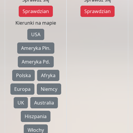
Sprawdzian
Sprawdzian
Kierunki na mapie
USA
Ameryka Płn.
Ameryka Pd.
Polska
Afryka
Europa
Niemcy
UK
Australia
Hiszpania
Włochy