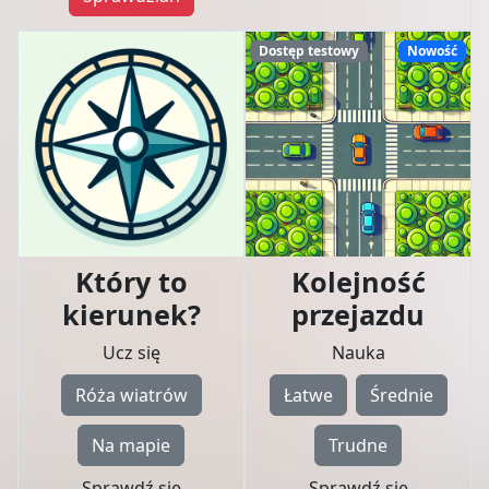
Dostęp testowy
Nowość
Który to
Kolejność
kierunek?
przejazdu
Ucz się
Nauka
Róża wiatrów
Łatwe
Średnie
Na mapie
Trudne
Sprawdź się
Sprawdź się