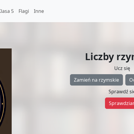
Klasa 5
Flagi
Inne
Liczby rz
Ucz się
Zamień na rzymskie
O
Sprawdź si
Sprawdzia