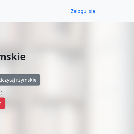
Zaloguj się
ymskie
dczytaj rzymskie
ę
n