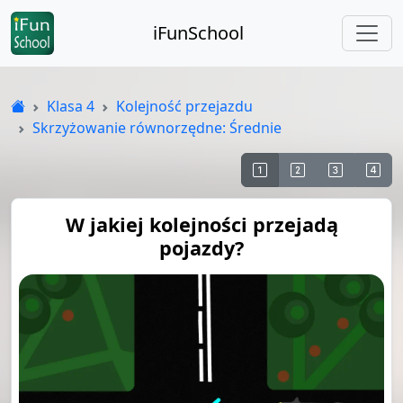
iFunSchool
Klasa 4
Kolejność przejazdu
Skrzyżowanie równorzędne: Średnie
W jakiej kolejności przejadą
pojazdy?