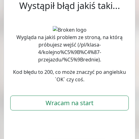
Wystąpił błąd jakiś taki...
Wygląda na jakiś problem ze stroną, na którą
próbujesz wejść (
/pl/klasa-
4/kolejno%C5%9B%C4%87-
przejazdu/%C5%9Brednie
).
Kod błędu to 200, co może znaczyć po angielsku
`OK` czy coś.
Wracam na start