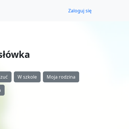
Zaloguj się
 słówka
czuć
W szkole
Moja rodzina
a