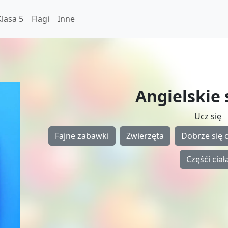
Klasa 5
Flagi
Inne
Angielskie
Ucz się
Fajne zabawki
Zwierzęta
Dobrze się 
Częśći ciał